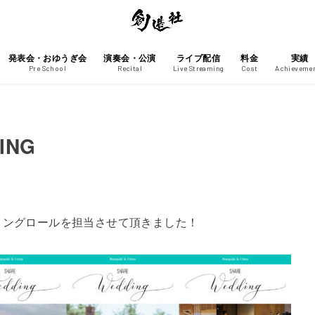
発表会・おゆうぎ会
演奏会・公演
ライブ配信
料金
実績
Pre School
Recital
Live Streaming
Cost
Achieveme
DING
ィングロールを担当させて頂きました！