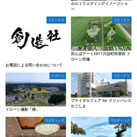
ホルトウエディングイメージショ
ー
トピックス
トピックス
田んぼアート2017川辺町田部田 ド
ローン空撮
お電話による問い合わせについて
ドローン
トピックス
ブライダルフェア for マリンパレス
かごしま
ドローン撮影「桜」
ウエディング
ウエディング