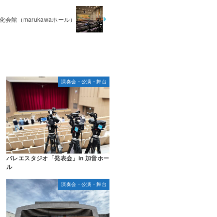
化会館（marukawaホール）
演奏会・公演・舞台
バレエスタジオ「発表会」in 加音ホー
ル
演奏会・公演・舞台