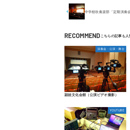
中学校吹奏楽部「定期演奏会
RECOMMEND
演奏会・公演・舞台
頴娃文化会館（公演ビデオ撮影）
YOUTUBE