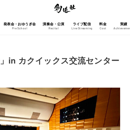
発表会・おゆうぎ会
演奏会・公演
ライブ配信
料金
実績
Pre School
Recital
Live Streaming
Cost
Achieveme
」in カクイックス交流センター