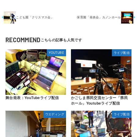
こども園「クリスマス会」
保育園「発表会」カノンホール
RECOMMEND
YOUTUBE
ライブ配信
舞台発表：YouTubeライブ配信
かごしま県民交流センター「県民
ホール」Youtubeライブ配信
ウエディング
ライブ配信