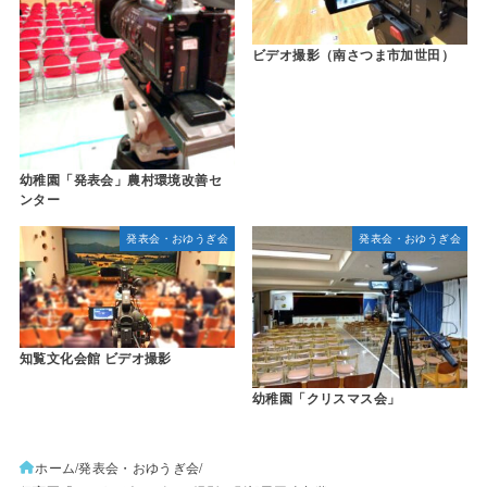
ビデオ撮影（南さつま市加世田）
幼稚園「発表会」農村環境改善セ
ンター
発表会・おゆうぎ会
発表会・おゆうぎ会
知覧文化会館 ビデオ撮影
幼稚園「クリスマス会」
ホーム
発表会・おゆうぎ会