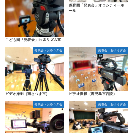
保育園「発表会」オロシティーホ
ール
こども園「発表会」in 園リズム室
発表会・おゆうぎ会
発表会・おゆうぎ会
ビデオ撮影（南さつま市）
ビデオ撮影（鹿児島市西陵）
発表会・おゆうぎ会
発表会・おゆうぎ会