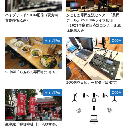
ハイブリッドZOOM配信（双方向、
かごしま県民交流センター「県民
音響持ち込み）
ホール」YouTubeライブ配信
（2023年度電話応対コンクール鹿
児島県大会）
ライブ配信
ZOOM
生中継「らぁめん専門さだ さん」
ZOOMウェビナー配信（出水市）
ライブ配信
ZOOM
生中継「神明神社 十日ゑびす祭」