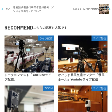
適格請求書発行事業者登録番号（イ
2023.9.24 WEDDING
ンボイス番号）について
RECOMMEND
ライブ配信
ライブ配信
トークコンテスト「YouTubeライ
かごしま県民交流センター「県民
ブ配信」
ホール」Youtubeライブ配信
ZOOM
ライブ配信