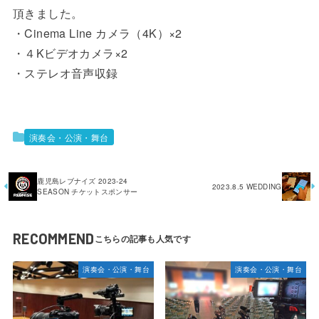
頂きました。
・Cinema Line カメラ（4K）×2
・４Kビデオカメラ×2
・ステレオ音声収録
演奏会・公演・舞台
鹿児島レブナイズ 2023-24
2023.8.5 WEDDING
SEASON チケットスポンサー
RECOMMEND
演奏会・公演・舞台
演奏会・公演・舞台