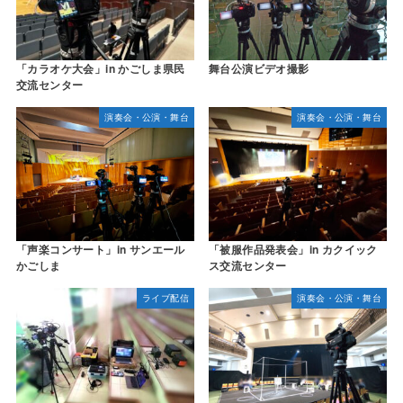
「カラオケ大会」in かごしま県民
舞台公演ビデオ撮影
交流センター
演奏会・公演・舞台
演奏会・公演・舞台
「声楽コンサート」in サンエール
「被服作品発表会」in カクイック
かごしま
ス交流センター
ライブ配信
演奏会・公演・舞台