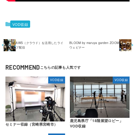
VOD収録
AWS（クラウド）を活用したライ
BLOOM by maruya garden ZOOM
ブ配信
ウェビナー
RECOMMEND
VOD収録
VOD収録
鹿児島県庁「18階展望ロビー」
セミナー収録（宮崎県宮崎市）
VOD収録