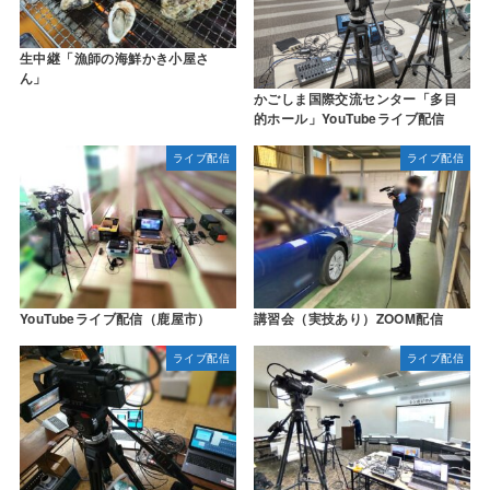
生中継「漁師の海鮮かき小屋さ
ん」
かごしま国際交流センター「多目
的ホール」YouTubeライブ配信
ライブ配信
ライブ配信
YouTubeライブ配信（鹿屋市）
講習会（実技あり）ZOOM配信
ライブ配信
ライブ配信