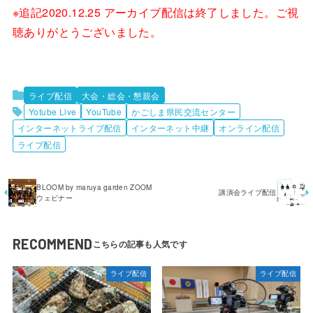
※追記2020.12.25 アーカイブ配信は終了しました。ご視
聴ありがとうございました。
ライブ配信
大会・総会・懇親会
Yotube Live
YouTube
かごしま県民交流センター
インターネットライブ配信
インターネット中継
オンライン配信
ライブ配信
BLOOM by maruya garden ZOOM
講演会ライブ配信
ウェビナー
RECOMMEND
ライブ配信
ライブ配信