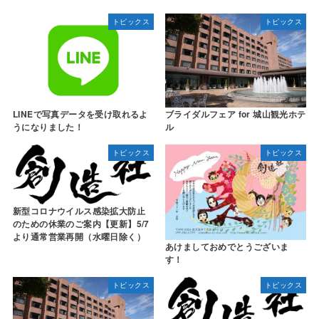
トピックス
トピックス
LINEで写真データを受け取れるよ
ブライダルフェア for 城山観光ホテ
うになりました！
ル
トピックス
トピックス
新型コロナウイルス感染拡大防止
のための休業のご案内【更新】5/7
より通常営業再開（水曜日除く）
あけましておめでとうございま
す！
トピックス
トピックス